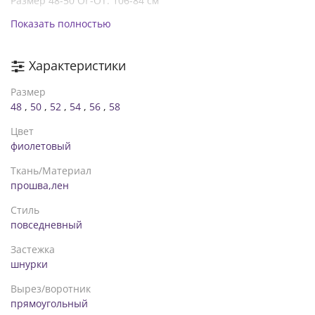
Размер 48-50 ОГ-ОТ: 106-84 см
Показать полностью
Размер 52-54 ОГ-ОТ: 112-94 см
Размер 56-58 ОГ-ОТ: 120-104 см
Характеристики
Размер
48
,
50
,
52
,
54
,
56
,
58
Цвет
фиолетовый
Ткань/Материал
прошва,лен
Стиль
повседневный
Застежка
шнурки
Вырез/воротник
прямоугольный