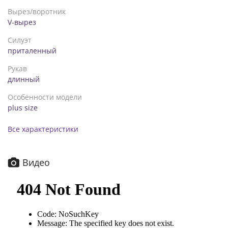
Вырез/воротник
V-вырез
Силуэт
приталенный
Рукав
длинный
Особенности модели
plus size
Все характеристики
Видео