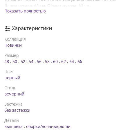
Длина рукава: 61 см. Обхват рукава: 53 см
Показать полностью
Длинное платье в вечернем стиле из софта (ткань
растяжимости не имеет). Лиф платья выполнен с запахом,
рукава длинные, по низу волан, собранный на резинку.
Характеристики
Юбка платья по низу украшена широким воланом. Платье
декорировано по рукавам вставками из сетки с нежной
Коллекция
вышивкой. Пояс из основной ткани в комплекте
Новинки
Размер
48
,
50
,
52
,
54
,
56
,
58
,
60
,
62
,
64
,
66
Цвет
черный
Стиль
вечерний
Застежка
без застежки
Детали
вышивка
,
оборки/воланы/рюши