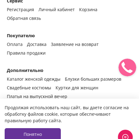
Сервис
Регистрация
Личный кабинет
Корзина
Обратная связь
Покупателю
Оплата
Доставка
Заявление на возврат
Правила продажи
Дополнительно
Каталог женской одежды
Блузки больших размеров
Свадебные костюмы
Куртки для женщин
Платья на выпускной вечер
Продолжая использовать наш сайт, вы даете согласие на
обработку файлов cookie, которые обеспечивают
правильную работу сайта.
© 2014-2024 Все права защищены.
Интернет-магазин женской
одежды fabrika-mody.ru - официальный сайт компании «Фабрика
Моды» г. Москва.
Продажа женской одежды оптом и в розницу с
Понятно
доставкой во все регионы России.