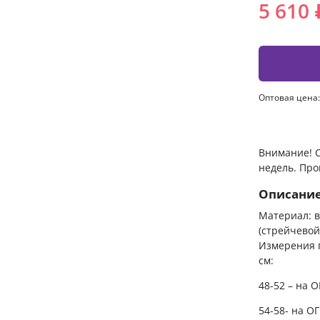
5 610 
Оптовая цена:
Внимание! С
недель. Про
Описани
Материал: в
(стрейчевой
Измерения п
см:
48-52 – на О
54-58- на ОГ