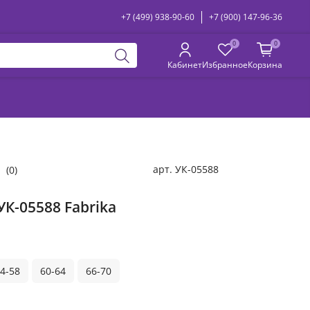
+7 (499) 938-90-60
+7 (900) 147-96-36
0
0
Кабинет
Избранное
Корзина
арт.
УК-05588
(0)
УК-05588 Fabrika
4-58
60-64
66-70