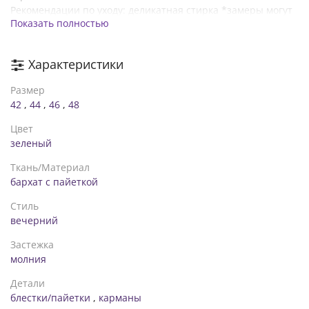
Рекомендации по уходу: деликатная стирка *замеры могут
Показать полностью
отличаться от указанных на +-2см в зависимости от
особенностей ткани, техническим особенностям пошива,
степенью усадки ткани **в зависимости от цветопередачи
Характеристики
вашего монитора, оттенок изделия может немного
отличаться ***в зависимости от партии фурнитура в
Размер
изделии может меняться
42
,
44
,
46
,
48
Цвет
зеленый
Ткань/Материал
бархат с пайеткой
Стиль
вечерний
Застежка
молния
Детали
блестки/пайетки
,
карманы