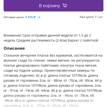
В корзину
5 416 ₽
Уже купли 11 шт.
Оптовая цена:
i
Внимание! Срок отправки данной модели от 1,5 до 2
недель Средняя растяжимость (2-4см) Бархат с пайеткой
Описание
Стильное вечернее платье без карманов, застёгивается на
молнию сзади по спинке. лямки мягкие, не регулируются.
платье декорировано пайетками, изнутри ткань мягкая.
сзади на подоле шлица. Ориентировочные замеры по
готовому изделию: 42 р-р: длина платья 107/96см, длина
рукава от горловины 2см, ог - 88см, от -70см, об -90см. 44 р-
р: длина платья 107/96см, длина рукава от горловины 2см,
ог - 91см, от -74см, об -94см. 46 р-р: длина платья 107/96см,
длина рукава от горловины 2см, ог - 94см, от -78см, об
-98см. 48 р-р: длина платья 107/96см, длина рукава от
горловины 2см, ог - 97см, от -82см, об -102см.