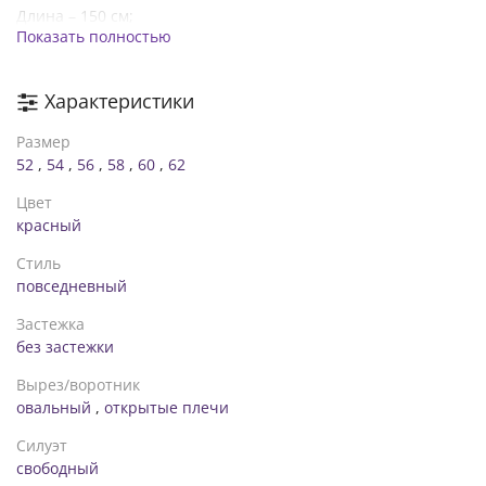
Длина – 150 см;
Показать полностью
Длина рукава от горловины – 15 см;
Замеры готового изделия размер 60-62:
ОГ – 128 см;
Характеристики
ОТ – 148 см;
ОБ – 164 см;
Размер
Длина – 150 см;
52
,
54
,
56
,
58
,
60
,
62
Длина рукава от горловины – 15 см;
Цвет
красный
Стиль
повседневный
Застежка
без застежки
Вырез/воротник
овальный
,
открытые плечи
Силуэт
свободный