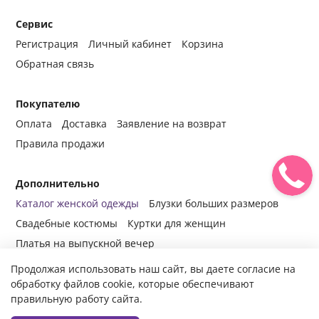
Сервис
Регистрация
Личный кабинет
Корзина
Обратная связь
Покупателю
Оплата
Доставка
Заявление на возврат
Правила продажи
Дополнительно
Каталог женской одежды
Блузки больших размеров
Свадебные костюмы
Куртки для женщин
Платья на выпускной вечер
Продолжая использовать наш сайт, вы даете согласие на
обработку файлов cookie, которые обеспечивают
правильную работу сайта.
© 2014-2024 Все права защищены.
Интернет-магазин женской
одежды fabrika-mody.ru - официальный сайт компании «Фабрика