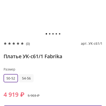
арт.
УК-с61/1
(0)
Платье УК-с61/1 Fabrika
Размер
50-52
54-56
4 919 ₽
5 903 ₽