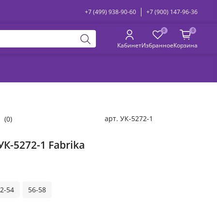
+7 (499) 938-90-60
+7 (900) 147-96-36
0
0
Кабинет
Избранное
Корзина
арт.
УК-5272-1
(0)
УК-5272-1 Fabrika
2-54
56-58