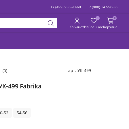
+7 (499) 938-90-60
+7 (900) 147-96-36
0
0
Кабинет
Избранное
Корзина
арт.
УК-499
(0)
УК-499 Fabrika
0-52
54-56