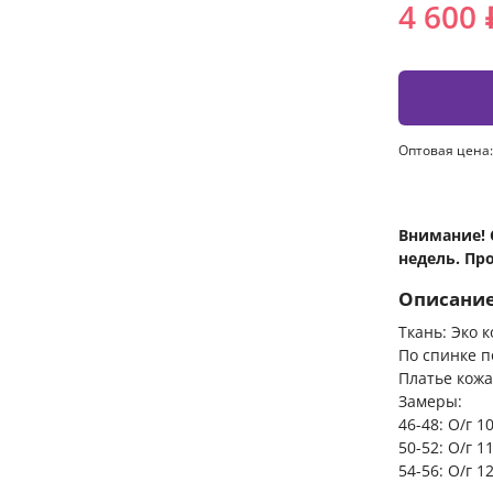
4 600 
Оптовая цена:
Внимание! 
недель. Пр
Описани
Ткань: Эко 
По спинке п
Платье кожа
Замеры:
46-48: О/г 1
50-52: О/г 1
54-56: О/г 1