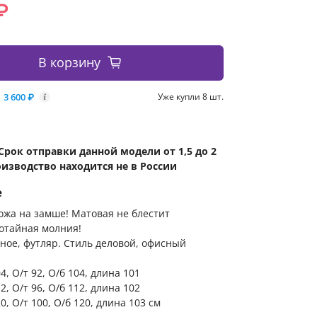
₽
В корзину
3 600 ₽
Уже купли 8 шт.
i
Срок отправки данной модели от 1,5 до 2
оизводство находится не в России
е
кожа на замше! Матовая не блестит
отайная молния!
ное, футляр. Стиль деловой, офисный
04, О/т 92, О/б 104, длина 101
12, О/т 96, О/б 112, длина 102
20, О/т 100, О/б 120, длина 103 см