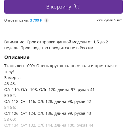
В корзину
3 700 ₽
Уже купли 9 шт.
Оптовая цена:
i
Внимание! Срок отправки данной модели от 1,5 до 2
недель. Производство находится не в России
Описание
Ткань лен 100% Очень крутая ткань мягкая и приятная к
телу!
Замеры:
46-48:
О/г-110, О/т -108, О/б -120, длина-97, рукав-41
50-52:
О/г 118, О/т 116, О/б 128, длина 98, рукав 42
54-56:
О/г 126, О/т 124, О/б 136, длина 99, рукав 43
58-60:
О/г 134, О/т 132, О/б 144, длина 100, рукав 44