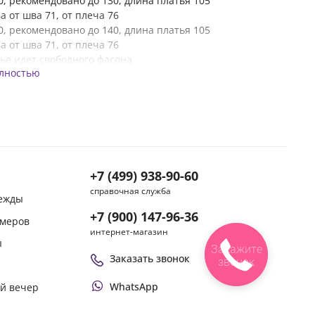
20, рекомендовано до 130, длина платья 105
а от шва 71, от плеча 76
30, рекомендовано до 140, длина платья 105
а от шва 71, от плеча 76
ье идет свободного фасона
олностью
+7 (499) 938-90-60
справочная служба
дежды
+7 (900) 147-96-36
змеров
интернет-магазин
ы
Закажите
Заказать звонок
звонок
WhatsApp
ой вечер