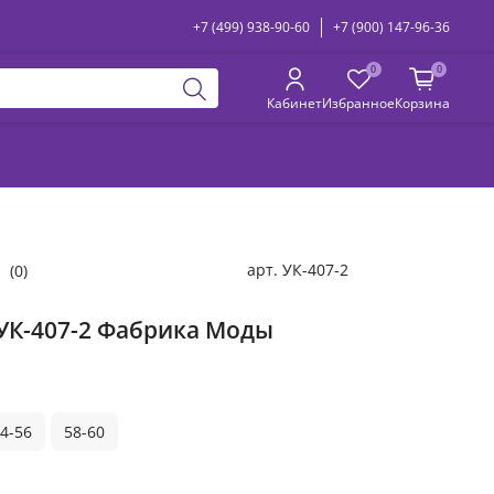
+7 (499) 938-90-60
+7 (900) 147-96-36
0
0
Кабинет
Избранное
Корзина
арт.
УК-407-2
(0)
УК-407-2 Фабрика Моды
4-56
58-60