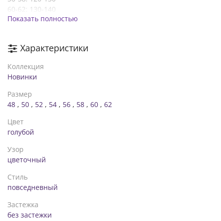
60-62: 130-140
Показать полностью
Объем бедер:
48-50 до 125
52-54 до 130
Характеристики
56-58 до 137
60-62 до 145
Коллекция
Талия на резинке!!
Новинки
Это платье идеально подходит как для вечерних выходов,
так и для повседневной носки .☺️
Размер
48
,
50
,
52
,
54
,
56
,
58
,
60
,
62
Цвет
голубой
Узор
цветочный
Стиль
повседневный
Застежка
без застежки