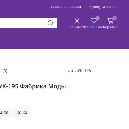
+7 (499) 938-90-60
+7 (900) 147-96-36
0
0
Кабинет
Избранное
Корзина
арт.
УК-195
(0)
УК-195 Фабрика Моды
4-58
60-64