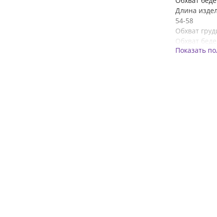
Обхват беде
Длина издел
54-58
Обхват груд
Обхват беде
Показать п
Длина издел
60-64
Обхват груд
Обхват беде
Длина издел