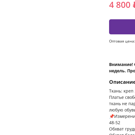
4 800 
Оптовая цена:
Внимание! 
недель. Пр
Описани
Ткань: креп
Платье своб
ткань не па
любую обувь
📌Измерени
48-52
Обхват груд