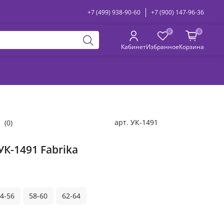
+7 (499) 938-90-60
+7 (900) 147-96-36
0
0
Кабинет
Избранное
Корзина
арт.
УК-1491
(0)
УК-1491 Fabrika
4-56
58-60
62-64