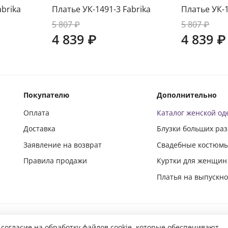
abrika
Платье УК-1491-3 Fabrika
Платье УК-1
5 807 ₽
5 807 ₽
4 839 ₽
4 839 ₽
Покупателю
Дополнительно
Оплата
Каталог женской о
Доставка
Блузки больших ра
Заявление на возврат
Свадебные костюм
Правила продажи
Куртки для женщин
Платья на выпускн
Подпишись и следи за новинками в социальных сетях
 согласие на обработку файлов cookie, которые обеспечивают