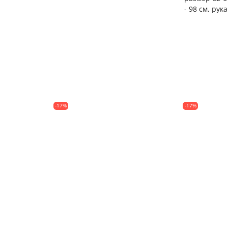
- 98 см, рука
-17%
-17%