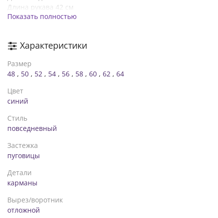
Длина рукава 42 см
Показать полностью
💗54-58
Грудь 122 см
Бедра 146 см
Характеристики
Длина изделия 123 см.
Длина рукава 45 см
Размер
💗60-64
48
,
50
,
52
,
54
,
56
,
58
,
60
,
62
,
64
Грудь 138 см
Бедра 148 см
Цвет
Длина изделия 128 см.
синий
Длина рукава 47см
Стиль
Ткань не тянется!!! Учитывайте запас, чтобы было
повседневный
свободно.
Застежка
пуговицы
Детали
карманы
Вырез/воротник
отложной