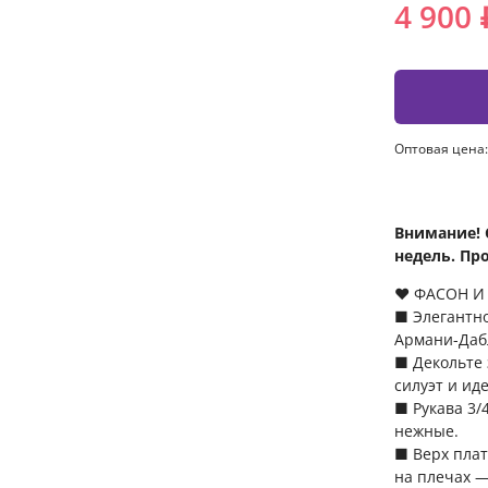
4 900 
Оптовая цена:
Внимание! 
недель. Пр
❤️ ФАСОН И
■ Элегантно
Армани-Даб
■ Декольте 
силуэт и ид
■ Рукава 3/
нежные.
■ Верх плат
на плечах —