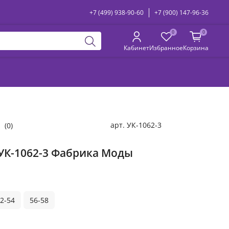
+7 (499) 938-90-60
+7 (900) 147-96-36
0
0
Кабинет
Избранное
Корзина
арт.
УК-1062-3
(0)
УК-1062-3 Фабрика Моды
2-54
56-58