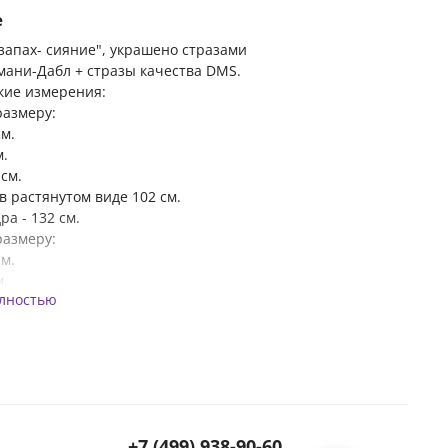
е
 запах- сияние", украшено стразами
мани-Дабл + стразы качества DMS.
кие измерения:
размеру:
см.
м.
 см.
, в растянутом виде 102 см.
ра - 132 см.
размеру:
см.
м.
олностью
 см.
 в растянутом виде 110 см.
ра - 140 см.
размеру:
см.
м.
 см.
+7 (499) 938-90-60