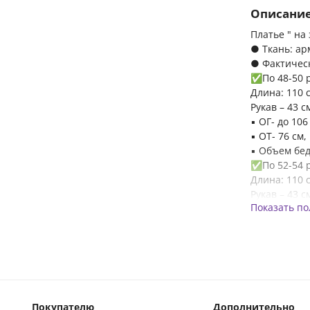
Описани
Платье " на
● Ткань: ар
● Фактичес
✅По 48-50 
Длина: 110 
Рукав – 43 с
▪️ ОГ- до 106
▪️ ОТ- 76 см
▪️ Объем бед
✅По 52-54 
Длина: 110 
Рукав – 43 с
Показать п
▪️ ОГ- до 114
▪️ ОТ- 84см,
▪️ Объем бед
✅По 56-58 
Длина: 110 
Рукав – 43 с
▪️ ОГ- до 122
Покупателю
Дополнительно