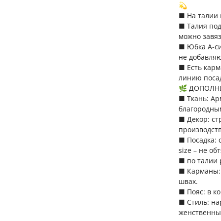
💫
■ На талии 
■ Талия по
можно завяз
■ Юбка А-си
не добавляю
■ Есть кар
линию посад
🌿 ДОПОЛН
■ Ткань: Ар
благородны
■ Декор: ст
производств
■ Посадка: 
size – не о
■ по талии 
■ Карманы:
швах.
■ Пояс: в к
■ Стиль: н
женственны