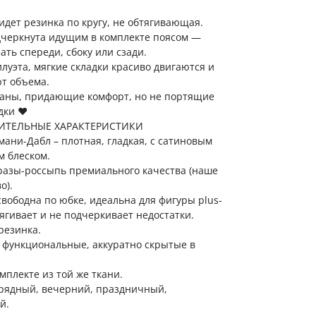
идет резинка по кругу, не обтягивающая.
дчеркнута идущим в комплекте поясом —
ать спереди, сбоку или сзади.
луэта, мягкие складки красиво двигаются и
т объема.
маны, придающие комфорт, но не портящие
ки ❤️
ИТЕЛЬНЫЕ ХАРАКТЕРИСТИКИ
мани-Дабл – плотная, гладкая, с сатиновым
м блеском.
разы-россыпь премиального качества (наше
о).
свободна по юбке, идеальна для фигуры plus-
бтягивает и не подчеркивает недостатки.
резинка.
 функциональные, аккуратно скрытые в
омплекте из той же ткани.
арядный, вечерний, праздничный,
й.