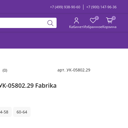
+7 (499) 938-90-60
+7 (900) 147-96-36
0
0
Кабинет
Избранное
Корзина
арт.
УК-05802.29
(0)
УК-05802.29 Fabrika
4-58
60-64