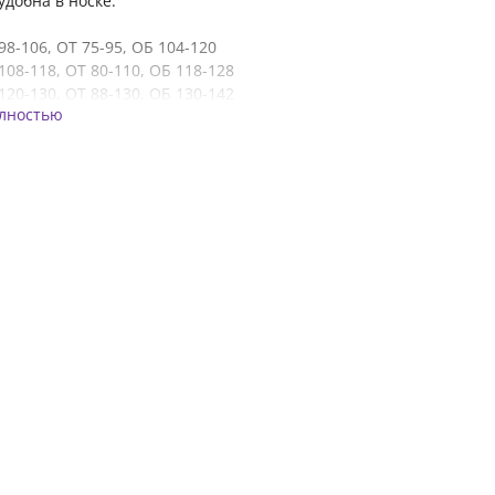
удобна в носке.
98-106, ОТ 75-95, ОБ 104-120
108-118, ОТ 80-110, ОБ 118-128
120-130, ОТ 88-130, ОБ 130-142
олностью