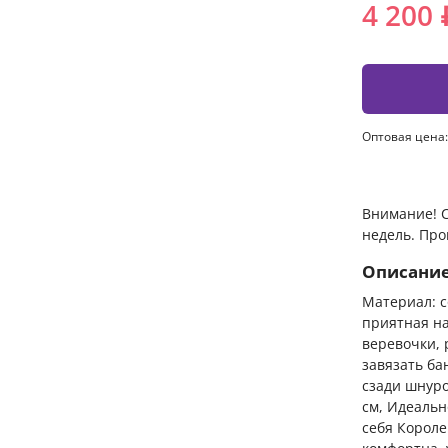
4 200 
Оптовая цена:
Внимание! С
недель. Про
Описани
Материал: с
приятная на
веревочки, 
завязать ба
сзади шнуро
см, Идеальн
себя Короле