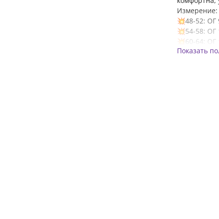
комфортна, 
Измерение:
💥48-52: ОГ 
💥54-58: ОГ 
💥60-64: ОГ 
Показать п