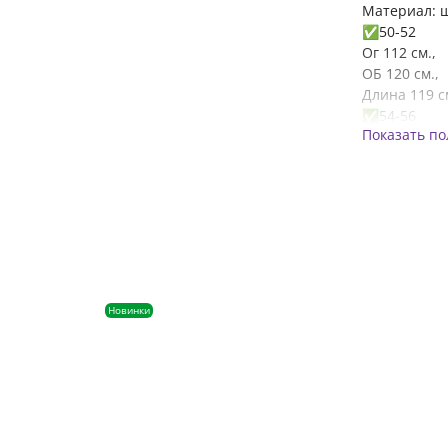
Материал: 
✅50-52
Ог 112 см.,
ОБ 120 см.,
Длина 119 с
✅54-56
Показать п
ОГ 120 см.,
ОБ 130 см.
Длина 120 с
Новинки