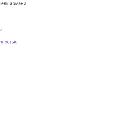
шелк-армани
м
олностью
м.