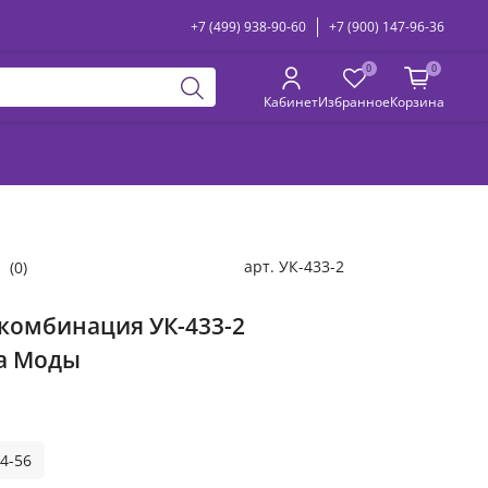
+7 (499) 938-90-60
+7 (900) 147-96-36
0
0
Кабинет
Избранное
Корзина
арт.
УК-433-2
(0)
комбинация УК-433-2
а Моды
4-56