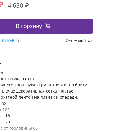
₽
4 650 ₽
В корзину
3 950 ₽
Уже купли 9 шт.
i
е
ый
п-костюмка, сетка
одного кроя, рукав три четверти, по бокам
 плечах декоративная сетка, платье
рхатной лентой на плечах и спереди.
-52:
и 124
и 118
р 120
а от горловины 60