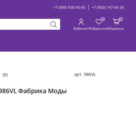
+7 (499) 938-90-60
+7 (900) 147-96-36
0
0
Кабинет
Избранное
Корзина
арт.
986VL
(0)
986VL Фабрика Моды