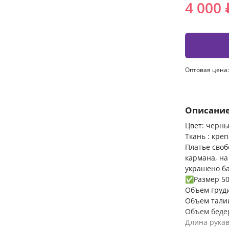
4 000 
Оптовая цена:
Описани
Цвет: черн
Ткань : кре
Платье своб
кармана, на
украшено ба
✅Размер 50
Объем груд
Объем тали
Объем беде
Длина рукав