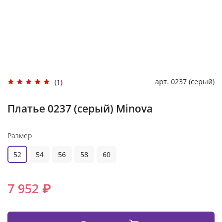
арт.
0237 (серый)
(1)
Платье 0237 (серый) Minova
Размер
52
54
56
58
60
7 952 ₽