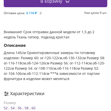
В корзину
6 118 ₽
Уже купли 9 шт.
Оптовая цена:
i
Внимание! Срок отправки данной модели от 1,5 до 2
недель Ткань гипюр, подклад кристал
Описание
Длина 145см Ориентировочные замеры по готовому
изделию: Размер 60: ог-120-122см,об-130-132см Размер 58:
ог-116-118см,об-124-126см Размер 56: ог-112-114см,об-120-
122см Размер 54: ог-108-110см,об-116-118см Размер 52:
ог-104-106см,об-112-114см ***в зависимости от партии
фурнитура в изделии может меняться
Характеристики
Размер
52
,
54
,
56
,
58
,
60