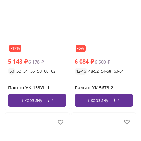
-17%
-6%
5 148 ₽
6 084 ₽
6 178 ₽
6 500 ₽
50
52
54
56
58
60
62
42-46
48-52
54-58
60-64
Пальто УК-133VL-1
Пальто УК-5673-2
В корзину
В корзину