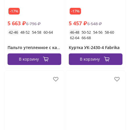
-17%
-17%
5 663 ₽
5 457 ₽
6 796 ₽
6 548 ₽
42-46
48-52
54-58
60-64
46-48
50-52
54-56
58-60
62-64
66-68
Пальто утепленное с капюшоном УК- 5672 Fabrika
Куртка УК-2430-4 Fabrika
В корзину
В корзину