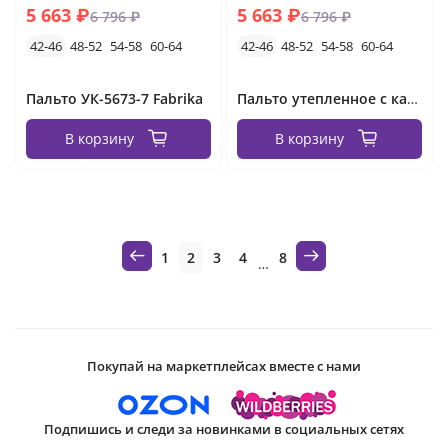
5 663 ₽
5 663 ₽
6 796 ₽
6 796 ₽
42-46
48-52
54-58
60-64
42-46
48-52
54-58
60-64
Пальто УК-5673-7 Fabrika
Пальто утепленное с капюшоном УК- 5672-1 Fabrika
В корзину
В корзину
1
2
3
4
8
…
Покупай на маркетплейсах вместе с нами
Подпишись и следи за новинками в социальных сетях