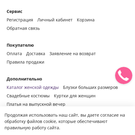
Сервис
Регистрация
Личный кабинет
Корзина
Обратная связь
Покупателю
Оплата
Доставка
Заявление на возврат
Правила продажи
Дополнительно
Каталог женской одежды
Блузки больших размеров
Свадебные костюмы
Куртки для женщин
Платья на выпускной вечер
Продолжая использовать наш сайт, вы даете согласие на
обработку файлов cookie, которые обеспечивают
правильную работу сайта.
© 2014-2024 Все права защищены.
Интернет-магазин женской
одежды fabrika-mody.ru - официальный сайт компании «Фабрика