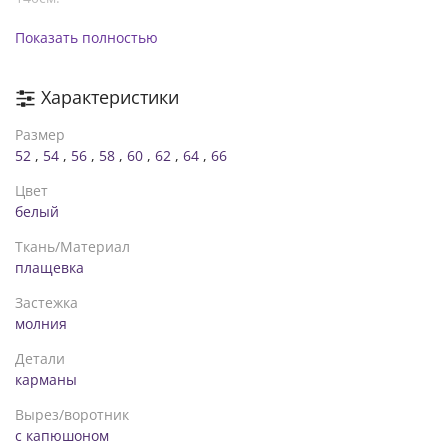
60-62 р-р: длина куртки 102см, длина рукава от плечевого
Показать полностью
шва 69см, обхват рукава 50см, ОГ – 144см, ОТ –144см, OБ –
148см.
Характеристики
64-66 р-р: длина куртки 104см, длина рукава от плечевого
шва 70см, обхват рукава 53см, ОГ – 152см, ОТ –152см, OБ –
Размер
156см.
52
,
54
,
56
,
58
,
60
,
62
,
64
,
66
Цвет
белый
Ткань/Материал
плащевка
Застежка
молния
Детали
карманы
Вырез/воротник
с капюшоном