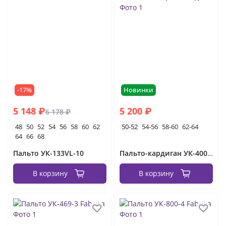
бежевые
классические
белые
-17%
Новинки
5 148 ₽
5 200 ₽
6 178 ₽
48
50
52
54
56
58
60
62
50-52
54-56
58-60
62-64
64
66
68
Пальто УК-133VL-10
Пальто-кардиган УК-400-2 Фабрика Моды
В корзину
В корзину