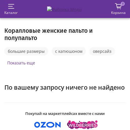
0
Каталог
Корзина
Коралловые женские пальто и
полупальто
большие размеры
с капюшоном
оверсайз
зимние
приталенные
короткие
длинные
Показать еще
утепленные
демисезонные
осенние
кашемировые
черные
с мехом
По вашему запросу ничего не найдено
драповые
на синтепоне
шерстяные
с воротником
в клетку
весенние
серые
Покупай на маркетплейсах вместе с нами
бежевые
классические
белые