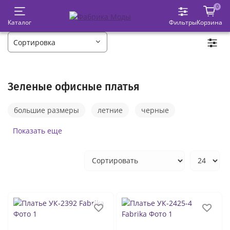
0
Каталог
Фильтры
Корзина
Зеленые офисные платья
большие размеры
летние
черные
деловые
с длинным рукавом
Показать еще