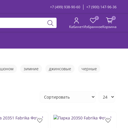
+7 (499) 938-90-60
+7 (900) 147-96-36
0
0
Кабинет
Избранное
Корзина
юшоном
зимние
джинсовые
черные
ые
длинные
осенние
короткие
е
ветровки женские
бомберы
парки