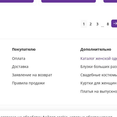
1
2
3
8
…
Покупателю
Дополнительно
Оплата
Каталог женской о
Доставка
Блузки больших ра
Заявление на возврат
Свадебные костюм
Правила продажи
Куртки для женщин
Платья на выпускн
Подпишись и следи за новинками в социальных сетях