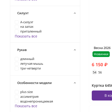
Силуэт
А-силуэт
на запах
приталенный
Показать все
Весна 2026
Рукав
Новинки
длинный
6 150 ₽
летучая мышь
три четверти
54
56
Особенности модели
Куртка 6456
plus size
В к
ассиметрия
водонепроницаемая
Показать все