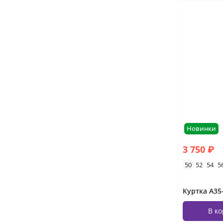
Новинки
3 750 ₽
50
52
54
5
Куртка А3
В к