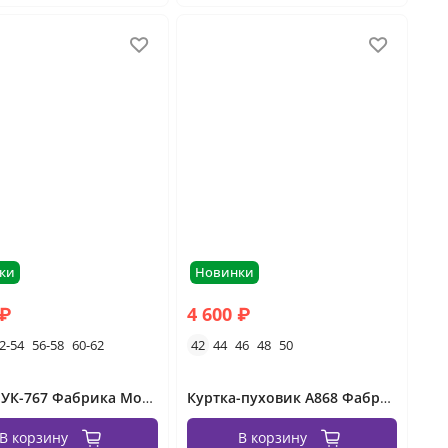
ки
Новинки
 ₽
4 600 ₽
2-54
56-58
60-62
42
44
46
48
50
Куртка УК-767 Фабрика Моды
Куртка-пуховик А868 Фабрика Моды
В корзину
В корзину