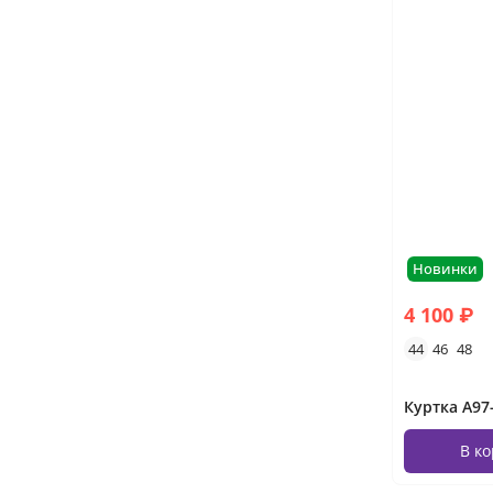
Новинки
4 100 ₽
44
46
48
Куртка А9
В к