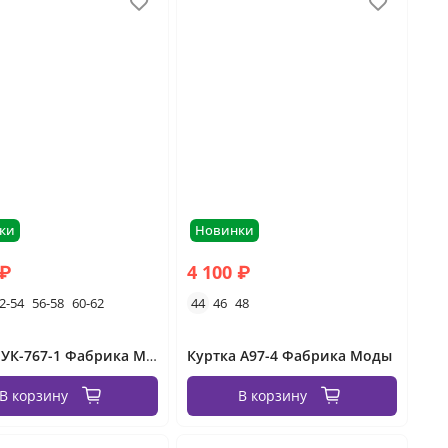
ки
Новинки
 ₽
4 100 ₽
2-54
56-58
60-62
44
46
48
Куртка УК-767-1 Фабрика Моды
Куртка А97-4 Фабрика Моды
В корзину
В корзину