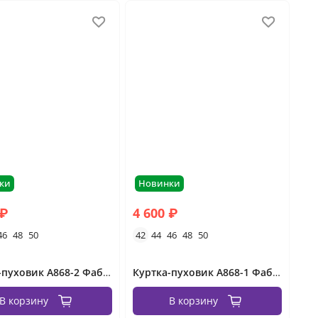
ки
Новинки
 ₽
4 600 ₽
46
48
50
42
44
46
48
50
Куртка-пуховик А868-2 Фабрика Моды
Куртка-пуховик А868-1 Фабрика Моды
В корзину
В корзину