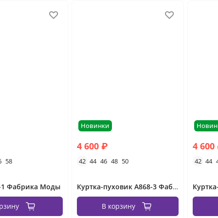
Новинки
Новин
4 600 ₽
4 600
6
58
42
44
46
48
50
42
44
5-1 Фабрика Моды
Куртка-пуховик А868-3 Фабрика Моды
орзину
В корзину