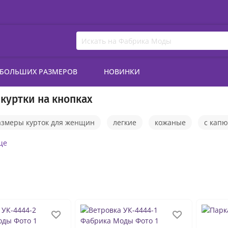
 БОЛЬШИХ РАЗМЕРОВ
НОВИНКИ
куртки на кнопках
азмеры курток для женщин
легкие
кожаные
с кап
исезонные
розовые
белые
утеплённые
красн
ще
уртки женские
оверсайз
спортивные
двусторонни