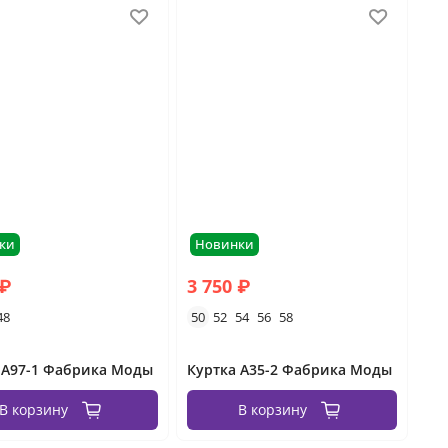
ки
Новинки
 ₽
3 750 ₽
48
50
52
54
56
58
 А97-1 Фабрика Моды
Куртка А35-2 Фабрика Моды
В корзину
В корзину