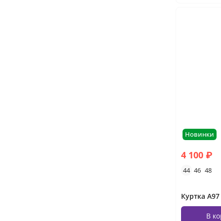
Новинки
4 100 ₽
44
46
48
Куртка А9
В к