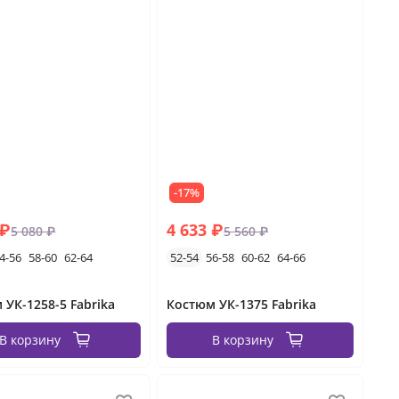
-17%
 ₽
4 633 ₽
5 080 ₽
5 560 ₽
4-56
58-60
62-64
52-54
56-58
60-62
64-66
 УК-1258-5 Fabrika
Костюм УК-1375 Fabrika
В корзину
В корзину