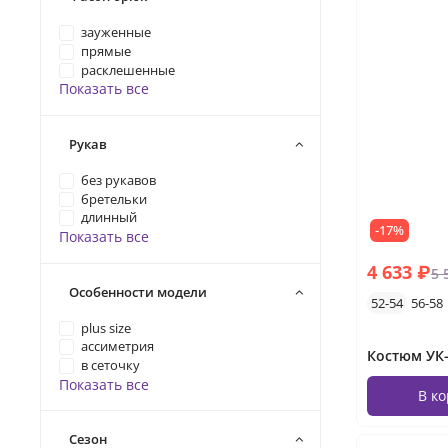
зауженные
прямые
расклешенные
Показать все
Рукав
без рукавов
бретельки
длинный
-17%
Показать все
4 633 ₽
5 
Особенности модели
52-54
56-58
plus size
ассиметрия
Костюм УК-
в сеточку
Показать все
В к
Сезон