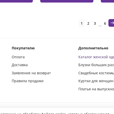
1
2
3
6
…
Покупателю
Дополнительно
Оплата
Каталог женской о
Доставка
Блузки больших ра
Заявление на возврат
Свадебные костюм
Правила продажи
Куртки для женщин
Платья на выпускн
Подпишись и следи за новинками в социальных сетях