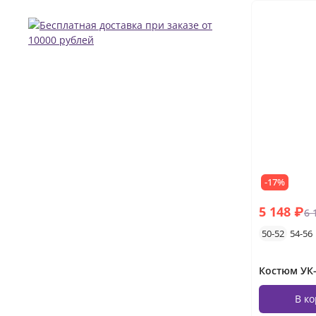
-17%
5 148 ₽
6 
50-52
54-56
Костюм УК-
В к