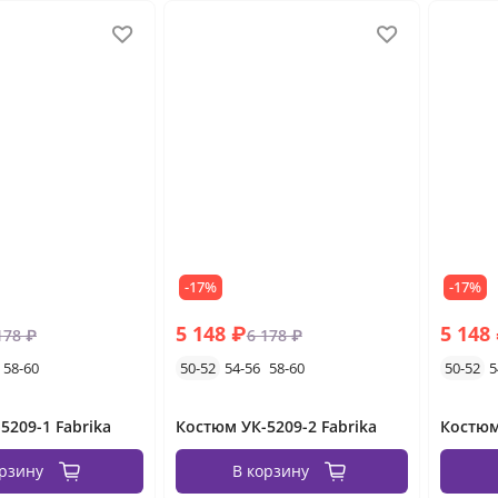
-17%
-17%
5 148 ₽
5 148
178 ₽
6 178 ₽
58-60
50-52
54-56
58-60
50-52
5
5209-1 Fabrika
Костюм УК-5209-2 Fabrika
Костюм
орзину
В корзину