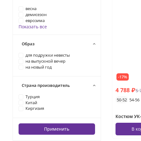
весна
демисезон
еврозима
Показать все
Образ
для подружки невесты
на выпускной вечер
на новый год
-17%
Страна производитель
4 788 ₽
5 
Турция
50-52
54-56
Китай
Киргизия
Костюм УК-
Применить
В к