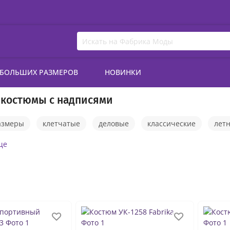
 БОЛЬШИХ РАЗМЕРОВ
НОВИНКИ
 костюмы с надписями
азмеры
клетчатые
деловые
классические
лет
льняные
красные
с пиджаком
черные
пра
ще
теплые
костюмы женские с брюками
женские кос