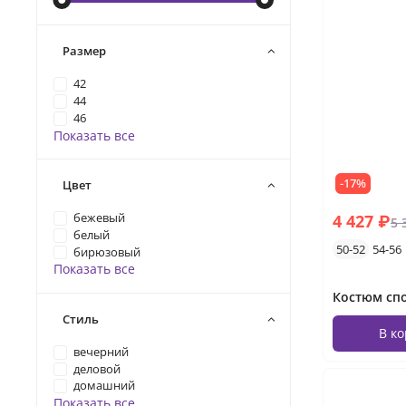
Размер
42
44
46
Показать все
-17%
Цвет
4 427 ₽
бежевый
5 
белый
50-52
54-56
бирюзовый
Показать все
Стиль
В к
вечерний
деловой
домашний
Показать все