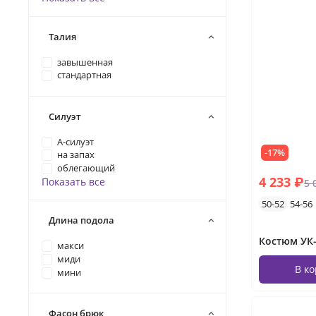
Талия
завышенная
стандартная
Силуэт
А-силуэт
-17%
на запах
облегающий
4 233 ₽
Показать все
5 
50-52
54-56
Длина подола
Костюм УК-
макси
миди
В к
мини
Фасон брюк