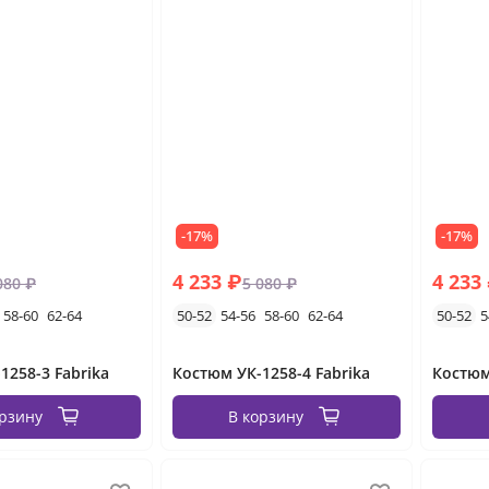
-17%
-17%
4 233 ₽
4 233
080 ₽
5 080 ₽
58-60
62-64
50-52
54-56
58-60
62-64
50-52
5
1258-3 Fabrika
Костюм УК-1258-4 Fabrika
Костюм
орзину
В корзину