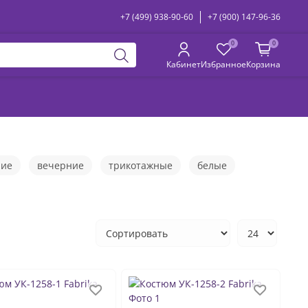
+7 (499) 938-90-60
+7 (900) 147-96-36
0
0
Кабинет
Избранное
Корзина
ние
вечерние
трикотажные
белые
здничные
на свадьбу
тройка
велюровые
тюмы с юбкой
костюмы спортивные женские