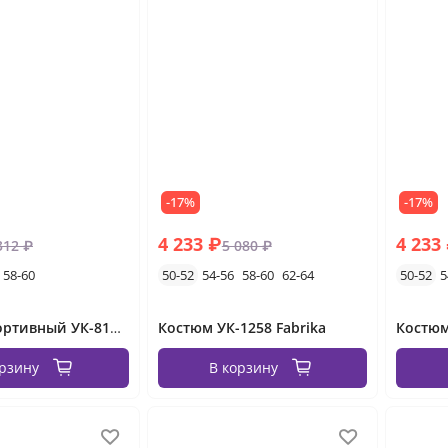
-17%
-17%
4 233 ₽
4 233
312 ₽
5 080 ₽
58-60
50-52
54-56
58-60
62-64
50-52
5
Костюм спортивный УК-817VL-1-3
Костюм УК-1258 Fabrika
Костюм
орзину
В корзину