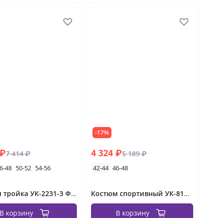
-17%
 ₽
4 324 ₽
7 414 ₽
5 189 ₽
6-48
50-52
54-56
42-44
46-48
Костюм тройка УК-2231-3 Фабрика Моды
Костюм спортивный УК-817VL-1
В корзину
В корзину