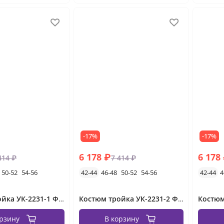
-17%
-17%
6 178 ₽
6 178
414 ₽
7 414 ₽
50-52
54-56
42-44
46-48
50-52
54-56
42-44
4
Костюм тройка УК-2231-1 Фабрика Моды
Костюм тройка УК-2231-2 Фабрика Моды
орзину
В корзину