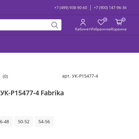
+7 (499) 938-90-60
+7 (900) 147-96-36
0
0
Кабинет
Избранное
Корзина
арт.
УК-Р15477-4
(0)
УК-Р15477-4 Fabrika
6-48
50-52
54-56