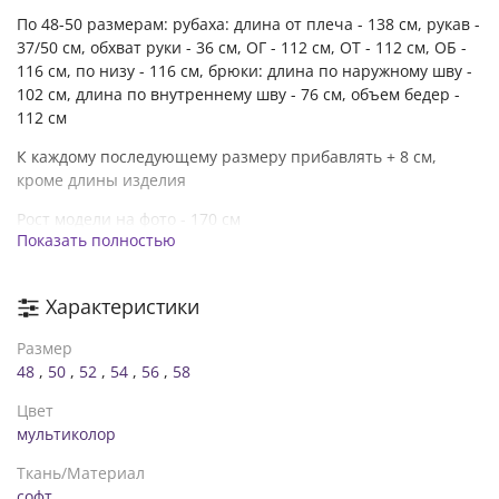
По 48-50 размерам: рубаха: длина от плеча - 138 см, рукав -
37/50 см, обхват руки - 36 см, ОГ - 112 см, ОТ - 112 см, ОБ -
116 см, по низу - 116 см, брюки: длина по наружному шву -
102 см, длина по внутреннему шву - 76 см, объем бедер -
112 см
К каждому последующему размеру прибавлять + 8 см,
кроме длины изделия
Рост модели на фото - 170 см
Показать полностью
На модели одет: 48-50 размер
Характеристики
Размер
48
,
50
,
52
,
54
,
56
,
58
Цвет
мультиколор
Ткань/Материал
софт