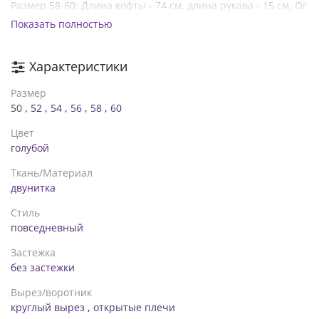
Размер 58-60: Длина кофты - 74 см, длина рукава - 15 см, Ог
- 130 см, длина бридж - 72 см, Об - 126 см, От резинка - 116
Показать полностью
см
Бриджи с карманами, на поясе резинка
Характеристики
Размер
50
,
52
,
54
,
56
,
58
,
60
Цвет
голубой
Ткань/Материал
двунитка
Стиль
повседневный
Застежка
без застежки
Вырез/воротник
круглый вырез
,
открытые плечи