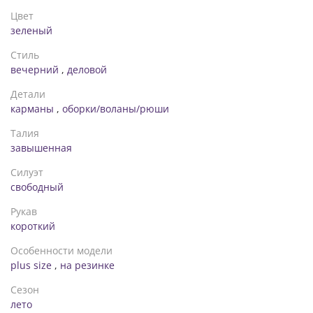
ОБ: 156 см
Цвет
ОТ: резинка-98/124 см
зеленый
▪️62-64
Длина кофты 67 см
Стиль
Длина рукава рюш 22 см
вечерний
,
деловой
ОГ- 140 см
Длина брюк-109 см
Детали
ОБ- 164 см
карманы
,
оборки/воланы/рюши
ОТ резинки - 106/132 см
Талия
завышенная
Силуэт
свободный
Рукав
короткий
Особенности модели
plus size
,
на резинке
Сезон
лето