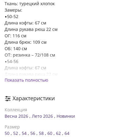
Ткань: турецкий хлопок
Замеры:
▪️50-52
Длина кофты: 67 см
Длина рукава рюш 22 см
ОГ: 116 см
Длина брюк: 109 см
ОБ: 140 см
ОТ: резинка – 72/108 см
▪️54-56
Длина кофты: 67 см
Длина рукава рюш 22 см
Показать полностью
ОГ: 124 см
Длина штанов – 109 см.
ОБ: 148 см
Характеристики
ОТ: резинка – 80/116 см
▪️58-60
Коллекция
Длина кофты: 67 см
Весна 2026
,
Лето 2026
,
Новинки
Длина рукава рюш 22 см
ОГ: 132 см
Размер
Длина брюк: 109 см
50
,
52
,
54
,
56
,
58
,
60
,
62
,
64