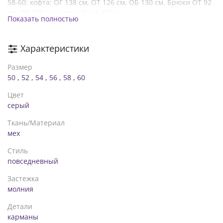
58-60: кофта: ОГ 138 см, ОТ 126 см, ОБ 130 см. Брюки ОТ 92
см, ОБ 130 см, длина брюк 108 см
Показать полностью
Характеристики
Размер
50
,
52
,
54
,
56
,
58
,
60
Цвет
серый
Ткань/Материал
мех
Стиль
повседневный
Застежка
молния
Детали
карманы