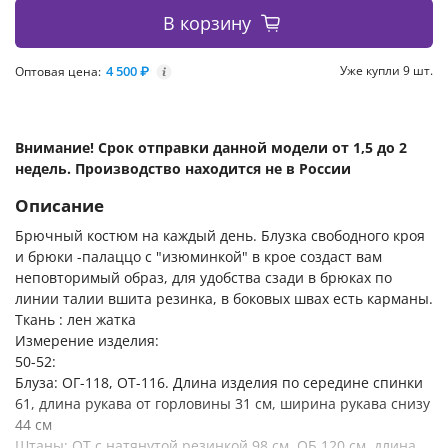
В корзину
4 500 ₽
Уже купли 9 шт.
Оптовая цена:
i
Внимание! Срок отправки данной модели от 1,5 до 2
недель. Производство находится не в России
Описание
Брючный костюм на каждый день. Блузка свободного кроя
и брюки -палаццо с "изюминкой" в крое создаст вам
неповторимый образ, для удобства сзади в брюках по
линии талии вшита резинка, в боковых швах есть карманы.
Ткань : лен жатка
Измерение изделия:
50-52:
Блуза: ОГ-118, ОТ-116. Длина изделия по середине спинки
61, длина рукава от горловины 31 см, ширина рукава снизу
44 см
Штаны: ОТ с натянутой резинкой 98 см, ОБ 120 см, длина