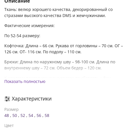
Описание
Ткань: велюр хорошего качества, декорированный со
стразами высокого качества DMS и жемчужинами.
Фактические измерения:
По 52-54 размеру:
Кофточка: Длина – 66 см. Рукава от горловины – 70 см. ОГ –
126 см. ОТ- 116 см. По подолу – 110 см.
Брюки: Длина по наружному шву – 98-100 см. Длина по
внутреннему шву – 72 см. Объем бедер – 120 см.
К каждому последующему размеру прибавлять + 8см,
Показать полностью
кроме длины изделия.
Характеристики
Размер
48
,
50
,
52
,
54
,
56
,
58
Цвет