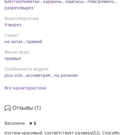
блестки/пайетки
,
карманы
,
лампасы
,
пояс/ремень
,
внешнему шву с учетом пояса 105см, от - 90/108см, об
разрез/вырез
-114см. Рекомендации по уходу: деликатная стирка
*замеры могут отличаться от указанных на +-2см в
Вырез/воротник
зависимости от особенностей ткани, техническим
V-вырез
Особенностям пошива, степенью усадки ткани **в
зависимости от цветопередачи вашего монитора, оттенок
Силуэт
изделия может немного отличаться ***в зависимости от
на запах
,
прямой
партии фурнитура в изделии может меняться
Фасон брюк
прямые
Особенности модели
plus size
,
ассиметрия
,
на резинке
Все характеристики
Отзывы (1)
Василина
5
Костюм красивый, соответствует размеру(52). Спасибо