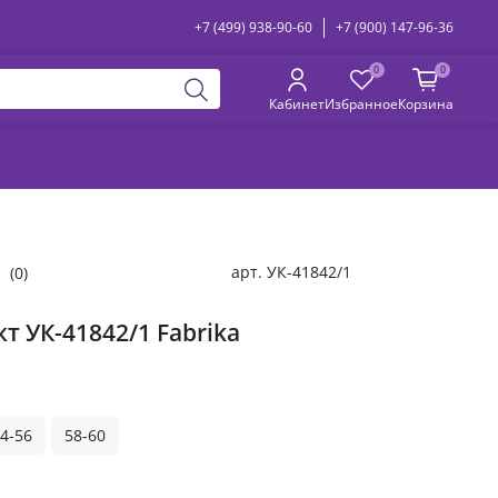
+7 (499) 938-90-60
+7 (900) 147-96-36
0
0
Кабинет
Избранное
Корзина
арт.
УК-41842/1
(0)
т УК-41842/1 Fabrika
4-56
58-60