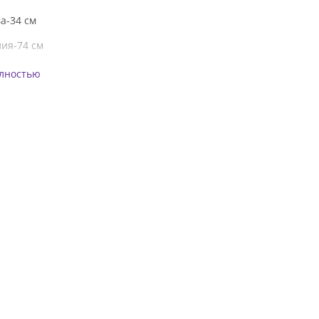
а-34 см
ия-74 см
олностью
0 см, от 118 см, об 118 см
8 см, от 126 см, об 126 см
6 см, от 134 см, об 134 см
а-54 см
ия-94 см
 см, об 114 см
 см, об 122 см
 см, об 130 см