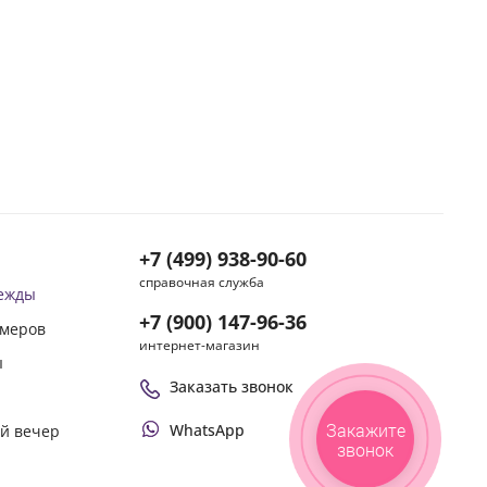
ия –108 см.
+7 (499) 938-90-60
справочная служба
дежды
+7 (900) 147-96-36
змеров
интернет-магазин
ы
Заказать звонок
Закажите
WhatsApp
ой вечер
звонок