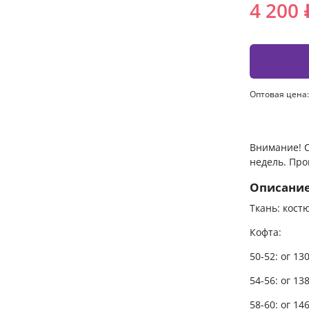
4 200 
Оптовая цена:
Внимание! С
недель. Про
Описани
Ткань: кост
Кофта:
50-52: ог 13
54-56: ог 13
58-60: ог 14