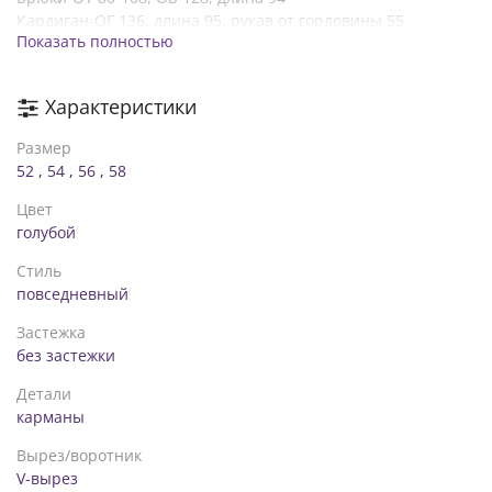
Кардиган-ОГ 136, длина 95, рукав от горловины 55
Показать полностью
56/58:
Майка-ОГ 138, длина 70, рукав 23
Брюки-ОТ 84-112, ОБ 138, длина 95
Характеристики
Кардиган-ОГ 140, длина 95, рукав от горловины 55
Размер
52
,
54
,
56
,
58
Цвет
голубой
Стиль
повседневный
Застежка
без застежки
Детали
карманы
Вырез/воротник
V-вырез