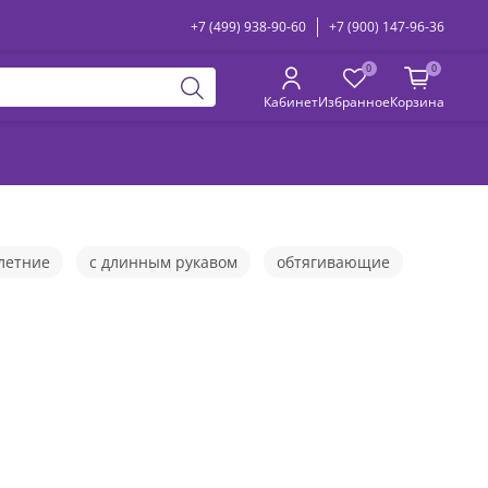
+7 (499) 938-90-60
+7 (900) 147-96-36
0
0
Кабинет
Избранное
Корзина
летние
с длинным рукавом
обтягивающие
овые
с открытыми плечами
повседневные