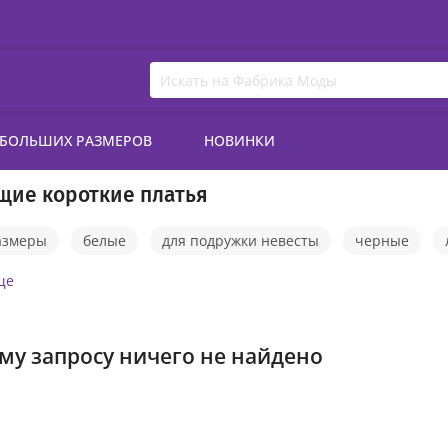
 БОЛЬШИХ РАЗМЕРОВ
НОВИНКИ
щие короткие платья
азмеры
белые
для подружки невесты
черные
юбкой
прямые
синие
с коротким рукавом
роз
ще
латья вечерние
платья на выпускной вечер
му запросу ничего не найдено