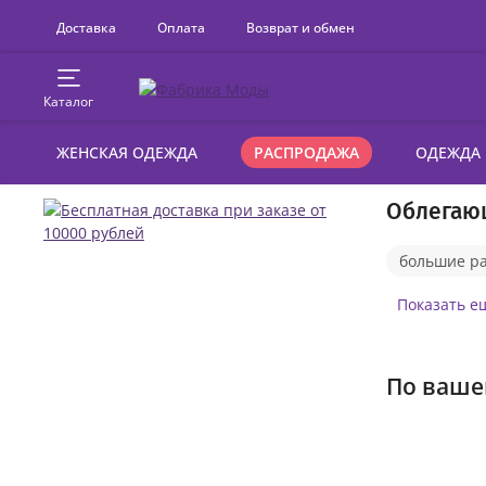
Доставка
Оплата
Возврат и обмен
Каталог
ЖЕНСКАЯ ОДЕЖДА
РАСПРОДАЖА
ОДЕЖДА
Облегаю
большие р
с пышной 
Показать е
короткие п
По ваше