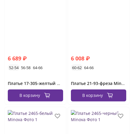
платья на выпускной вечер
6 689 ₽
6 008 ₽
52-54
56-58
64-66
60-62
64-66
Платье 17-305-желтый Minova
Платье 21-93-фреза Minova
В корзину
В корзину