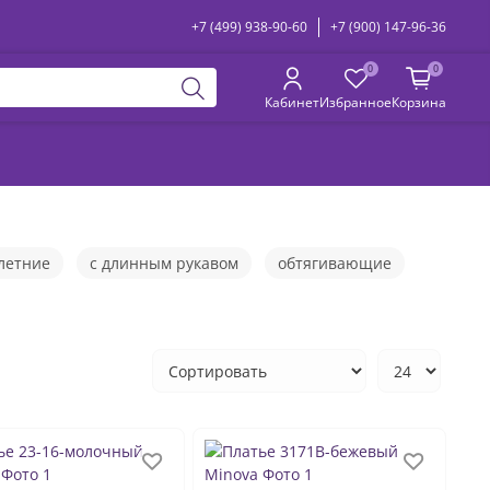
+7 (499) 938-90-60
+7 (900) 147-96-36
0
0
Кабинет
Избранное
Корзина
летние
с длинным рукавом
обтягивающие
овые
с открытыми плечами
повседневные