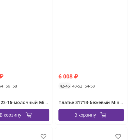
 ₽
6 008 ₽
54
56
58
42-46
48-52
54-58
Платье 23-16-молочный Minova
Платье 3171B-бежевый Minova
В корзину
В корзину