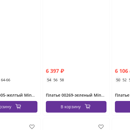
6 397 ₽
6 106
64-66
54
56
58
50
52
Платье 17-305-желтый Minova
Платье 00269-зеленый Minova
орзину
В корзину