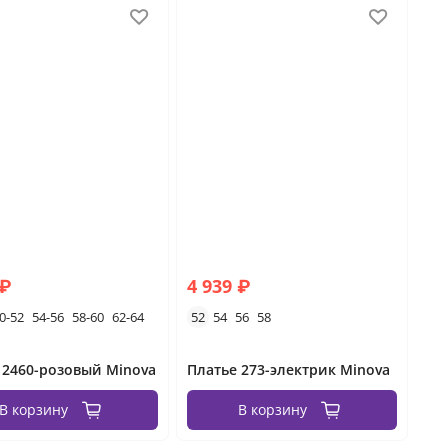
 ₽
4 939 ₽
0-52
54-56
58-60
62-64
52
54
56
58
 2460-розовый Minova
Платье 273-электрик Minova
В корзину
В корзину