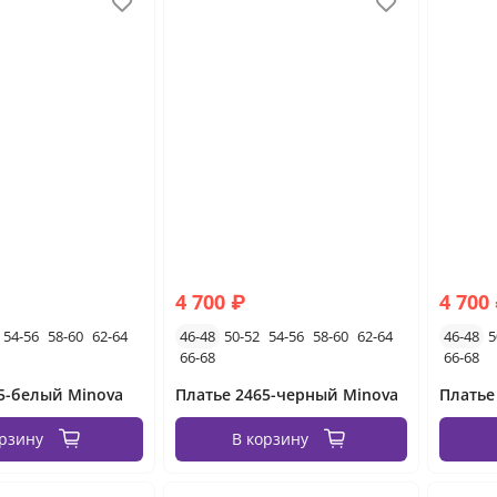
4 700 ₽
4 700
54-56
58-60
62-64
46-48
50-52
54-56
58-60
62-64
46-48
5
66-68
66-68
5-белый Minova
Платье 2465-черный Minova
Платье
орзину
В корзину