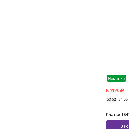
Новинки
6 203 ₽
50-52
54-56
Платье 154
В к