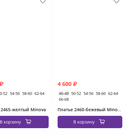
 ₽
4 600 ₽
0-52
54-56
58-60
62-64
46-48
50-52
54-56
58-60
62-64
66-68
 2465-желтый Minova
Платье 2460-бежевый Minova
В корзину
В корзину