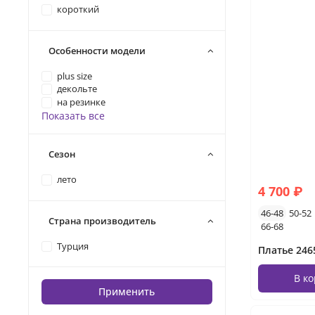
короткий
Особенности модели
plus size
декольте
на резинке
Показать все
Сезон
лето
4 700 ₽
46-48
50-52
Страна производитель
66-68
Турция
Платье 246
В к
Применить