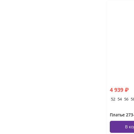
4 939 ₽
52
54
56
5
Платье 273
В к