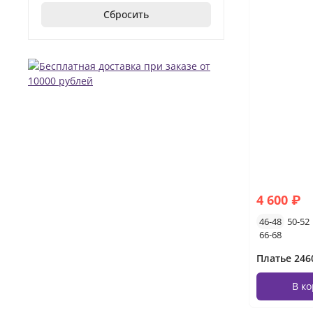
Сбросить
4 600 ₽
46-48
50-52
66-68
В к