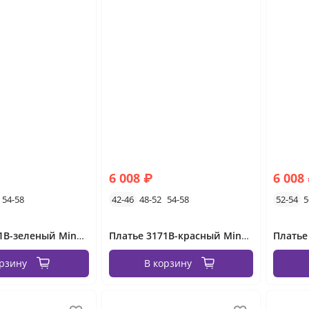
6 008 ₽
6 008
54-58
42-46
48-52
54-58
52-54
5
Платье 3171B-зеленый Minova
Платье 3171B-красный Minova
Платье
орзину
В корзину