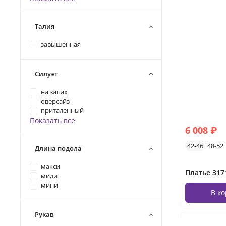
Талия
завышенная
Силуэт
на запах
оверсайз
приталенный
Показать все
6 008 ₽
42-46
48-52
Длина подола
макси
миди
мини
В к
Рукав