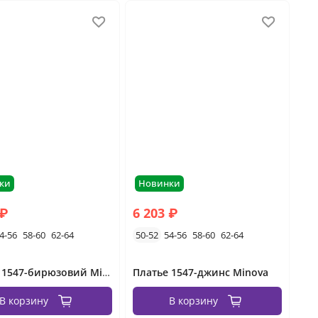
ки
Новинки
 ₽
6 203 ₽
4-56
58-60
62-64
50-52
54-56
58-60
62-64
Платье 1547-бирюзовий Minova
Платье 1547-джинс Minova
В корзину
В корзину