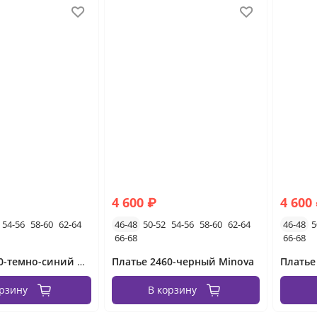
4 600 ₽
4 600
54-56
58-60
62-64
46-48
50-52
54-56
58-60
62-64
46-48
5
66-68
66-68
Платье 2460-темно-синий Minova
Платье 2460-черный Minova
Платье
орзину
В корзину