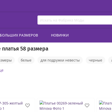
 БОЛЬШИХ РАЗМЕРОВ
НОВИНКИ
 платья 58 размера
азмеры
белые
для подружки невесты
черные
юбкой
прямые
синие
с коротким рукавом
роз
ще
латья вечерние
платья на выпускной вечер