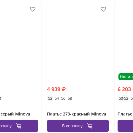
Новин
4 939 ₽
6 203
8
52
54
56
58
50-52
5
-серый Minova
Платье 273-красный Minova
орзину
В корзину