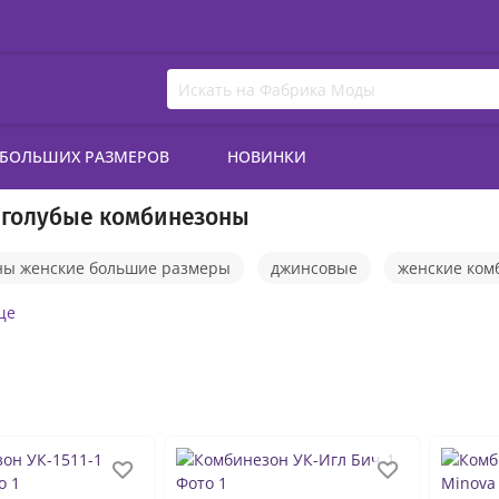
 БОЛЬШИХ РАЗМЕРОВ
НОВИНКИ
 голубые комбинезоны
ны женские большие размеры
джинсовые
женские ком
спортивные комбинезоны
праздничные комбинезоны жен
ще
комбинезоны брючные
комбинезоны с шортами