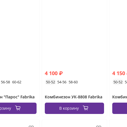
4 100 ₽
4 150
56-58
60-62
50-52
54-56
58-60
50-52
5
 "Парос" Fabrika
Комбинезон УК-8808 Fabrika
Комбин
орзину
В корзину