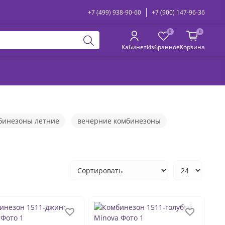
+7 (499) 938-90-60
+7 (900) 147-96-36
0
0
Кабинет
Избранное
Корзина
бинезоны летние
вечерние комбинезоны
ские
комбинезоны с длинным рукавом