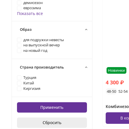
демисезон
еврозима
Показать все
Образ
для подружки невесты
на выпускной вечер
на новый год
Страна производитель
Новинки
Турция
4 300 ₽
Китай
Киргизия
48-50
52-54
Применить
В к
Сбросить