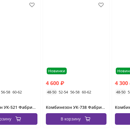
Новинки
Новин
4 600 ₽
4 300
56-58
60-62
48-50
52-54
56-58
60-62
48-50
5
Комбинезон УК-521 Фабрика Моды
Комбинезон УК-738 Фабрика Моды
орзину
В корзину