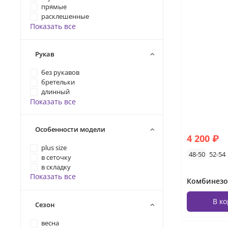
прямые
расклешенные
Показать все
Рукав
без рукавов
бретельки
длинный
Показать все
Особенности модели
4 200 ₽
plus size
48-50
52-54
в сеточку
в складку
Показать все
В к
Сезон
весна