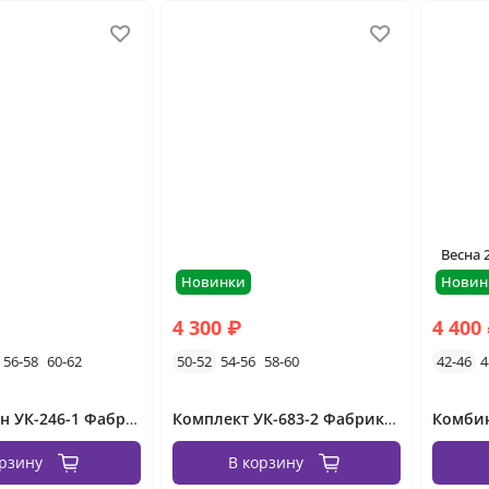
Весна 
Новинки
Новин
4 300 ₽
4 400
56-58
60-62
50-52
54-56
58-60
42-46
4
Комбинезон УК-246-1 Фабрика Моды
Комплект УК-683-2 Фабрика Моды
орзину
В корзину