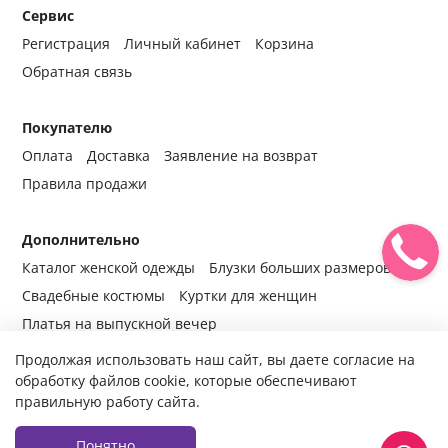
Сервис
Регистрация
Личный кабинет
Корзина
Обратная связь
Покупателю
Оплата
Доставка
Заявление на возврат
Правила продажи
Дополнительно
Каталог женской одежды
Блузки больших размеров
Свадебные костюмы
Куртки для женщин
Платья на выпускной вечер
Продолжая использовать наш сайт, вы даете согласие на
обработку файлов cookie, которые обеспечивают
правильную работу сайта.
© 2014-2024 Все права защищены.
Интернет-магазин женской
одежды fabrika-mody.ru - официальный сайт компании «Фабрика
Моды» г. Москва.
Продажа женской одежды оптом и в розницу с
Понятно