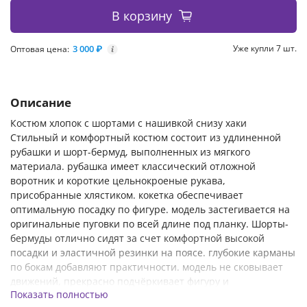
В корзину
3 000 ₽
Уже купли 7 шт.
Оптовая цена:
i
Описание
Костюм хлопок с шортами с нашивкой снизу хаки
Стильный и комфортный костюм состоит из удлиненной
рубашки и шорт-бермуд, выполненных из мягкого
материала. рубашка имеет классический отложной
воротник и короткие цельнокроеные рукава,
присобранные хлястиком. кокетка обеспечивает
оптимальную посадку по фигуре. модель застегивается на
оригинальные пуговки по всей длине под планку. Шорты-
бермуды отлично сидят за счет комфортной высокой
посадки и эластичной резинки на поясе. глубокие карманы
по бокам добавляют практичности. модель не сковывает
движений, прекрасно подчёркивает фигуру и
Показать полностью
привлекательно выглядит. Благодаря свободному крою