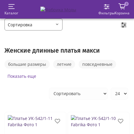
0
Каталог
Фильтры
Корзина
Женские длинные платья макси
большие размеры
летние
повседневные
чёрные
белые
в пол
трикотажные
Показать еще
свадебные
годе
пышные
тёплые
красные
длинные платья вечерние
платья на выпускной вечер