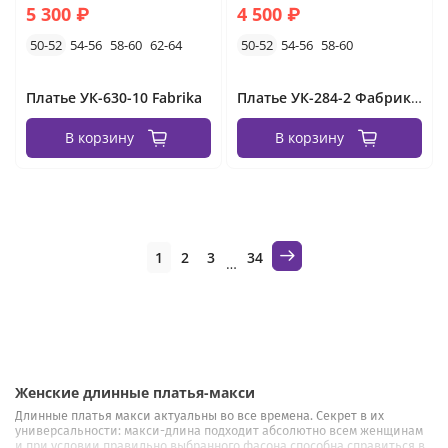
5 300 ₽
4 500 ₽
50-52
54-56
58-60
62-64
50-52
54-56
58-60
Платье УК-630-10 Fabrika
Платье УК-284-2 Фабрика Моды
В корзину
В корзину
1
2
3
34
…
Женские длинные платья-макси
Длинные платья макси актуальны во все времена. Секрет в их
универсальности: макси-длина подходит абсолютно всем женщинам
и при условии правильно выбранного фасона способна справиться в