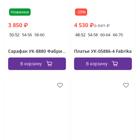
Новинки
-25%
3 850 ₽
4 530 ₽
6 041 ₽
50-52
54-56
58-60
48-52
54-58
60-64
66-70
Сарафан УК-8880 Фабрика Моды
Платье УК-05886-4 Fabrika
В корзину
В корзину