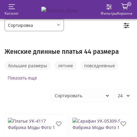
0
Каталог
Фильтры
Корзина
Женские длинные платья 44 размера
большие размеры
летние
повседневные
чёрные
белые
в пол
трикотажные
Показать еще
свадебные
годе
пышные
тёплые
красные
длинные платья вечерние
платья на выпускной вечер