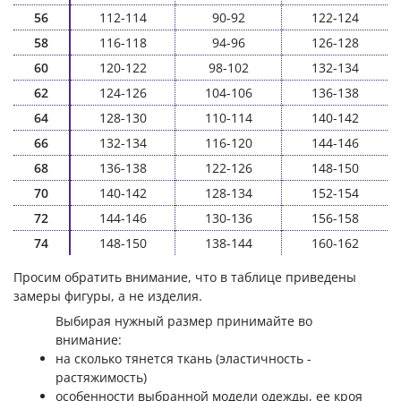
56
112-114
90-92
122-124
58
116-118
94-96
126-128
60
120-122
98-102
132-134
62
124-126
104-106
136-138
64
128-130
110-114
140-142
66
132-134
116-120
144-146
68
136-138
122-126
148-150
70
140-142
128-134
152-154
72
144-146
130-136
156-158
74
148-150
138-144
160-162
Просим обратить внимание, что в таблице приведены
замеры фигуры, а не изделия.
Выбирая нужный размер принимайте во
внимание:
на сколько тянется ткань (эластичность -
растяжимость)
особенности выбранной модели одежды, ее кроя