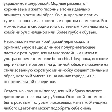
украшенное шнуровкой. Модные рыжевато-
коричневые и желто-песочные тона идеально
впишутся в осенний образ. Очень красиво платье-
туника с простым лаконичным воротом на молнии. Его
можно носить свободно или с плетеным кожаным пояс,
комбинируя с изящной или более грубой обувью.
Несколько изменив крой, дизайнеры создали
оригинальную вещь: длинное полуприлегающее
платье с разноуровневым многослойным низом в
ультрасовременном силе boho-chic. Шнуровка, высокие
вертикальные разрезы на длинной юбке, наложение на
стилизованную короткую мини-юбку создают стильный
образ, который уместен и на улицах города, и на
неофициальной вечеринке.
Создать изысканный повседневный образа поможет
длинное летнее платье-рубашка. Основной тон может
быть розовым, голубым, лососевым, желтым. Женщина
любого цветотипа может подобрать себе очень